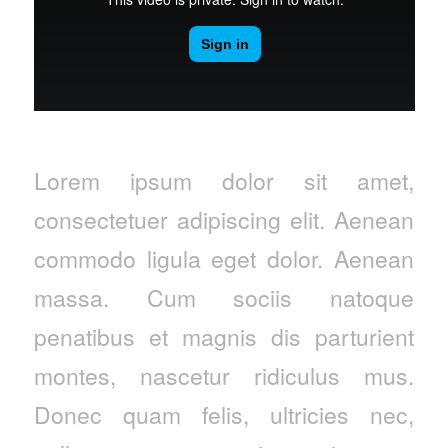
Lorem ipsum dolor sit amet,
consectetuer adipiscing elit. Aenean
commodo ligula eget dolor. Aenean
massa. Cum sociis natoque
penatibus et magnis dis parturient
montes, nascetur ridiculus mus.
Donec quam felis, ultricies nec,