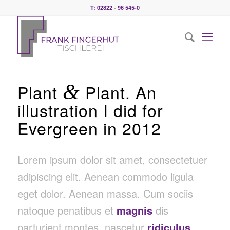
T: 02822 - 96 545-0
Plant
&
Plant. An
illustration I did for
Evergreen in 2012
Lorem ipsum dolor sit amet, consectetuer
adipiscing elit. Aenean commodo ligula
eget dolor. Aenean massa. Cum sociis
natoque penatibus et
magnis
dis
parturient montes, nascetur
ridiculus