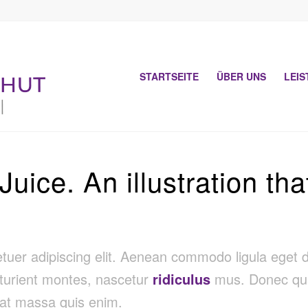
STARTSEITE
ÜBER UNS
LEI
ice. An illustration that
etuer adipiscing elit. Aenean commodo ligula eget
turient montes, nascetur
ridiculus
mus. Donec quam
uat massa quis enim.